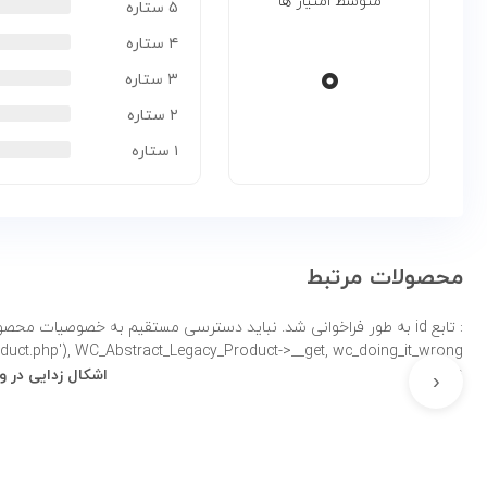
متوسط امتیاز ها
۵ ستاره
۴ ستاره
۰
۳ ستاره
۲ ستاره
۱ ستاره
محصولات مرتبط
: تابع id به طور
product.php'), WC_Abstract_Legacy_Product->__get, wc_doing_it_wrong لطفاً برای اطلاعات بی
نادرست
اشکال زدایی در 
‹