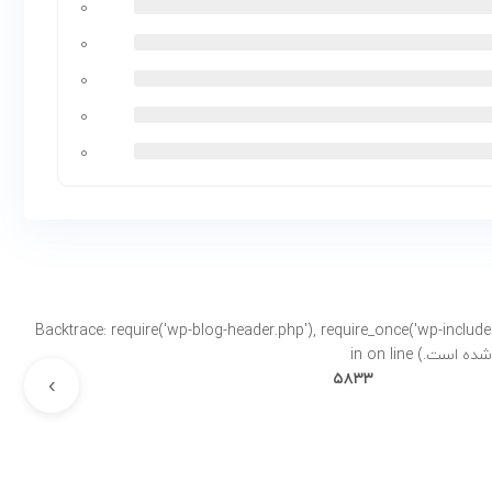
۰
۰
۰
۰
۰
Backtrace: require('wp-blog-header.php'), require_once('wp-includes/template-loader.php'), includ-
on line
۵۸۳۳
›