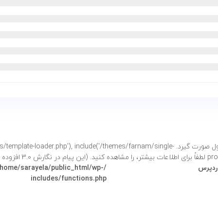
فراخوانی شد. نباید دسترسی مستقیم به خصوصیات محصول صورت گیرد. e('/themes/farnam/single
شتر،
را مشاهده کنید. (این پیام در نگارش 3.0 افزوده شده است.) in
وردپرس
/home/sarayela/public_html/wp-
includes/functions.php