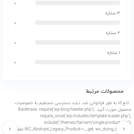
۰
۳ ستاره
۰
۲ ستاره
۰
۱ ستاره
۰
محصولات مرتبط
: تابع id به طور
فراخوانی شد. نباید دسترسی مستقیم به خصوصیات
محصول صورت گیرد. Backtrace: require('wp-blog-header.php'),
require_once('wp-includes/template-loader.php'),
include('/themes/farnam/single-product.php'),
›
‹
WC_Abstract_Legacy_Product->__get, wc_doing_it_wrong لطفاً برای