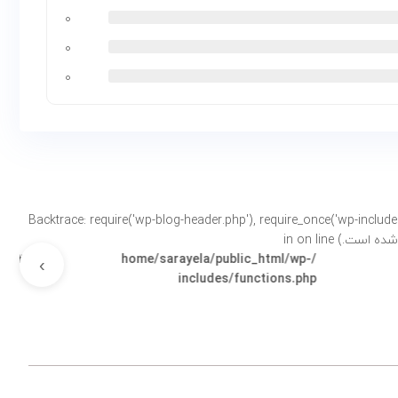
۰
۰
۰
Backtrace: require('wp-blog-header.php'), require_once('wp-includes/template-loader.php'), includ-
on line
۵۸۳۳
›