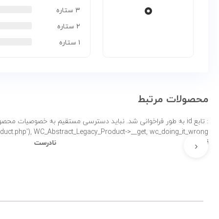
۰
۳ ستاره
۲ ستاره
۱ ستاره
محصولات مرتبط
: تابع id به طور
product.php'), WC_Abstract_Legacy_Product->__get, wc_doing_it_wrong لطفاً برای اطلاعات بی
نادرست
اشکال زدایی در 
‹