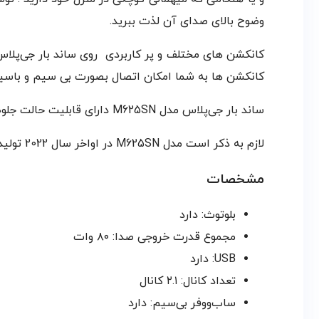
وضوح بالای صدای آن لذت ببرید.
کانکشن ها به شما امکان اتصال بصورت بی سیم و باسیم
ساند بار جی‌پلاس مدل M625SN دارای قابلیت حالت جلوه صدای چندگانه EQ و حالت آماده به کار Standby است.
لازم به ذکر است مدل M625SN در اواخر سال 2022 تولید شده و جزو پیشرفته ترین ساندبار های موجود در بازار می باشد.
مشخصات
بلوتوث: دارد
مجموع قدرت خروجی صدا: ۸۰ وات
USB: دارد
تعداد کانال: ۲.۱ کانال
ساب‌ووفر بی‌سیم: دارد