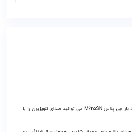
ساند بار جی‌پلاس مدل M625SN یک سیستم صوتی قدرتمند است که می‌تواند عضوی مهم در خانه شما باشد . توسط ساند بار جی پلاس M625SN می توانید صدای تلویزیون را با
 می توانید موسیقی دلخواه خود را با حجم صدای بالا و باس عمیق بشنوید . همچنین از شفافیت و