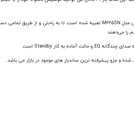
کانکشن های مختلف و پر کاربردی روی ساند بار جی‌پلاس مدل M625SN تعبیه شده است
 را می‌دهند.