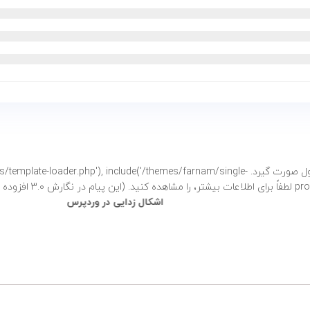
فراخوانی شد. نباید دسترسی مستقیم به خصوصیات محصول صورت گیرد. e('/themes/farnam/single
شتر،
را مشاهده کنید. (این پیام در نگارش 3.0 افزوده شده است.) in
وردپرس
/home/sarayela/public_html/wp-
includes/functions.php