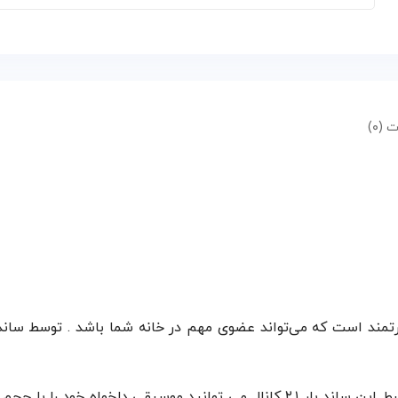
 (۰)
و یا هنگامی که میهمانی کوچکی در منزل خود دارید . توسط این ساند بار ۲.۱ کانال