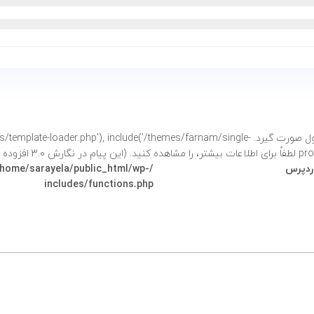
فراخوانی شد. نباید دسترسی مستقیم به خصوصیات محصول صورت گیرد. e('/themes/farnam/single
شتر،
را مشاهده کنید. (این پیام در نگارش 3.0 افزوده شده است.) in
وردپرس
/home/sarayela/public_html/wp-
includes/functions.php