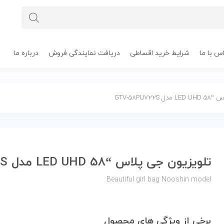
س با ما
شرایط خرید اقساطی
دریافت نمایندگی فروش
درباره ما
GTV-58PU7
تلویزیون جی پلاس “58 LED UHD مدل GTV-58PU722S
Beautiful girl bag Nooshin model
برخی از ویژگی های محصول