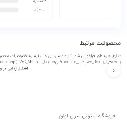
۲ ستاره
۱ ستاره
محصولات مرتبط
: تابع id به طور
product.php'), WC_Abstract_Legacy_Product->__get, wc_doing_it_wrong لطفاً برای اطلاعات بی
نادرست
اشکال زدایی در 
‹
فروشگاه اینترنتی سرای لوازم