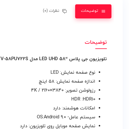
توضیحات
نظرات (۰)
توضیحات
تلویزیون جی پلاس “58 LED UHD مدل GTV-58PU722S
نوع صفحه نمایش: LED
اندازه صفحه نمایش: ۵۸ اینچ
رزولوشن تصویر: 3840×2160 / 4K
HDR :HDR10
امکانات هوشمند: دارد
سیستم عامل- OS:Android 9.0
نمایش صفحه موبایل روی تلویزیون: دارد