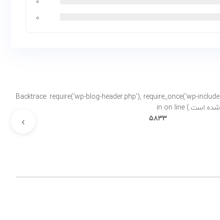
۰
۰
Backtrace: require('wp-blog-header.php'), require_once('wp-includes/template-loader.php'), includ-
on line
۵۸۳۳
›