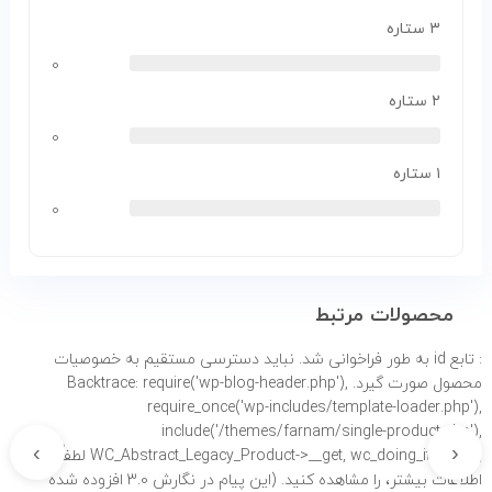
۳ ستاره
۰
۲ ستاره
۰
۱ ستاره
۰
محصولات مرتبط
: تابع id به طور
فراخوانی شد. نباید دسترسی مستقیم به خصوصیات
محصول صورت گیرد. Backtrace: require('wp-blog-header.php'),
require_once('wp-includes/template-loader.php'),
include('/themes/farnam/single-product.php'),
›
‹
WC_Abstract_Legacy_Product->__get, wc_doing_it_wrong لطفاً برای
اطلاعات بیشتر،
را مشاهده کنید. (این پیام در نگارش 3.0 افزوده شده