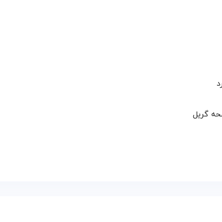
د
حه گریل