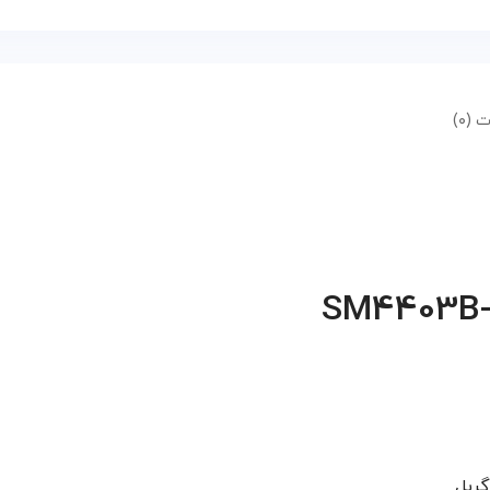
 (۰)
گریل