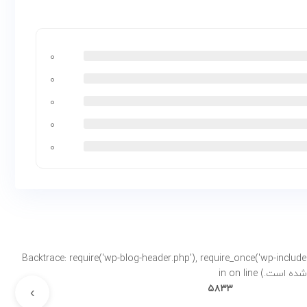
۰
۰
۰
۰
۰
Backtrace: require('wp-blog-header.php'), require_once('wp-includes/template-loader.php'), includ-
on line
۵۸۳۳
›