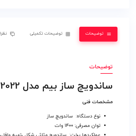
توضیحات
توضیحات تکمیلی
نظرات
توضیحات
ساندویچ ساز بیم مدل SM4403B-2022
مشخصات فنی
نوع دستگاه:
ساندویچ ساز
توان مصرفی:
۱۴۰۰ وات
عملکردها
پخت: ساندویچ مثلثی شکل ،
تهیه وافل،