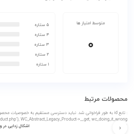
متوسط امتیاز ها
۵ ستاره
۴ ستاره
۰
۳ ستاره
۲ ستاره
۱ ستاره
محصولات مرتبط
: تابع id به طور
product.php'), WC_Abstract_Legacy_Product->__get, wc_doing_it_wrong لطفاً برای اطلاعات بی
نادرست
اشکال زدایی در 
‹