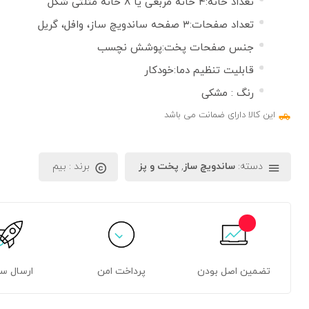
تعداد خانه
:
۴ خانه مربعی یا ۸ خانه مثلثی شکل
تعداد صفحات
:
۳ صفحه ساندویچ ساز، وافل، گریل
جنس صفحات پخت
:
پوشش نچسب
قابلیت تنظیم دما
:
خودکار
رنگ : مشکی
این کالا دارای ضمانت می باشد
دسته:
ساندویچ ساز
,
پخت و پز
برند :
بیم
تضمین اصل بودن
پرداخت امن
ارسال س