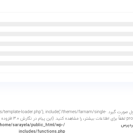
فراخوانی شد. نباید دسترسی مستقیم به خصوصیات محصول صورت گیرد. e('/themes/farnam/single
شتر،
را مشاهده کنید. (این پیام در نگارش 3.0 افزوده شده است.) in
وردپرس
/home/sarayela/public_html/wp-
includes/functions.php