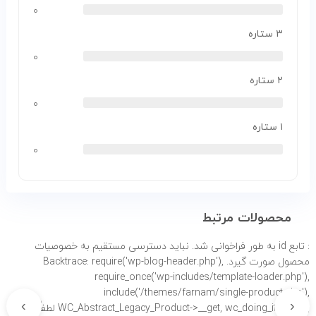
۰
۳ ستاره
۰
۲ ستاره
۰
۱ ستاره
۰
محصولات مرتبط
: تابع id به طور
فراخوانی شد. نباید دسترسی مستقیم به خصوصیات
محصول صورت گیرد. Backtrace: require('wp-blog-header.php'),
require_once('wp-includes/template-loader.php'),
include('/themes/farnam/single-product.php'),
›
‹
WC_Abstract_Legacy_Product->__get, wc_doing_it_wrong لطفاً برای