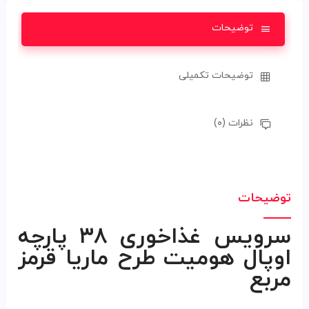
توضیحات
توضیحات تکمیلی
نظرات (۰)
توضیحات
سرویس غذاخوری ۳۸ پارچه
اوپال هومیت طرح ماریا قرمز
مربع