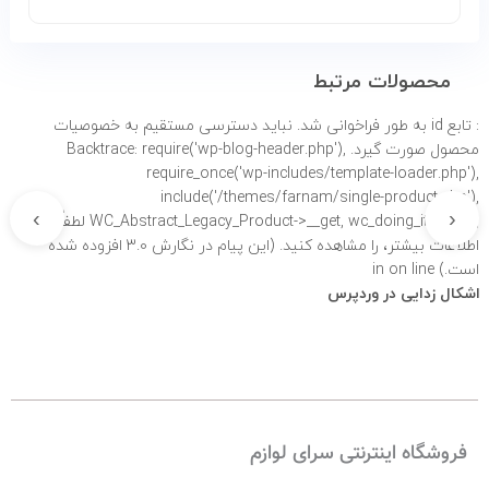
محصولات مرتبط
: تابع id به طور
فراخوانی شد. نباید دسترسی مستقیم به خصوصیات
محصول صورت گیرد. Backtrace: require('wp-blog-header.php'),
require_once('wp-includes/template-loader.php'),
include('/themes/farnam/single-product.php'),
›
‹
WC_Abstract_Legacy_Product->__get, wc_doing_it_wrong لطفاً برای
اطلاعات بیشتر،
را مشاهده کنید. (این پیام در نگارش 3.0 افزوده شده
است.) in
on line
اشکال زدایی در وردپرس
فروشگاه اینترنتی سرای لوازم