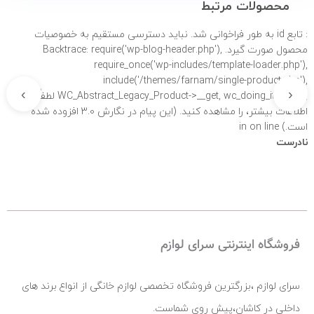
محصولات مرتبط
: تابع id به طور
فراخوانی شد. نباید دسترسی مستقیم به خصوصیات
محصول صورت گیرد. Backtrace: require('wp-blog-header.php'),
require_once('wp-includes/template-loader.php'),
include('/themes/farnam/single-product.php'),
›
‹
WC_Abstract_Legacy_Product->__get, wc_doing_it_wrong لطفاً برای
اطلاعات بیشتر،
را مشاهده کنید. (این پیام در نگارش 3.0 افزوده شده
است.) in
on line
نادرست
فروشگاه اینترنتی سرای لوازم
سرای لوازم ،بزرگترین فروشگاه تخصصی لوازم خانگی از انواع برند های
داخلی در کاشان،پیش روی شماست.