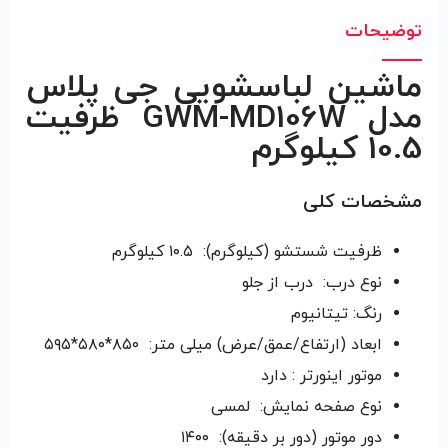
توضیحات
ماشین لباسشویی جی پلاس
مدل GWM-MD106W ظرفیت
10.5 کیلوگرم
مشخصات کلی
ظرفیت شستشو (کیلوگرم):
۱۰.۵ کیلوگرم
نوع درب:
درب از جلو
رنگ:
تیتانیوم
ابعاد (ارتفاع/عمق/عرض) میلی متر:
۸۵۰*۵۸۰*۵۹۵
موتور اینورتر : دارد
نوع صفحه نمایش:
لمسی
دور موتور (دور بر دقیقه):
۱۴۰۰