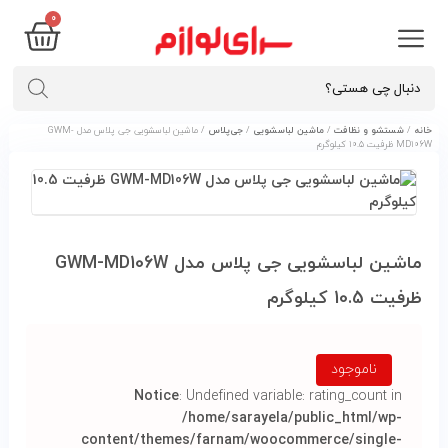
۰
خانه
/
شستشو و نظافت
/
ماشین لباسشویی
/
جی‌پلاس
/ ماشین لباسشویی جی پلاس مدل GWM-
MD106W ظرفیت 10.5 کیلوگرم
ماشین لباسشویی جی پلاس مدل GWM-MD106W
ظرفیت 10.5 کیلوگرم
ناموجود
Notice
: Undefined variable: rating_count in
/home/sarayela/public_html/wp-
content/themes/farnam/woocommerce/single-