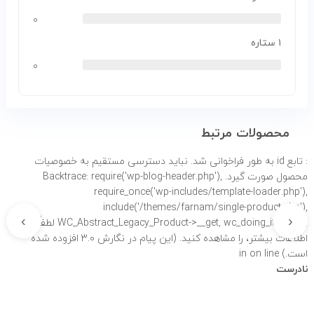
۰
۱ ستاره
۰
محصولات مرتبط
: تابع id به طور
فراخوانی شد. نباید دسترسی مستقیم به خصوصیات
محصول صورت گیرد. Backtrace: require('wp-blog-header.php'),
require_once('wp-includes/template-loader.php'),
include('/themes/farnam/single-product.php'),
›
‹
WC_Abstract_Legacy_Product->__get, wc_doing_it_wrong لطفاً برای
اطلاعات بیشتر،
را مشاهده کنید. (این پیام در نگارش 3.0 افزوده شده
است.) in
on line
نادرست