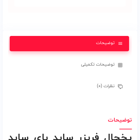
توضیحات
توضیحات تکمیلی
نظرات (۰)
توضیحات
یخچال فریزر ساید بای ساید