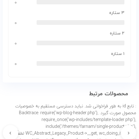
۰
۳ ستاره
۰
۲ ستاره
۰
۱ ستاره
۰
محصولات مرتبط
: تابع id به طور
فراخوانی شد. نباید دسترسی مستقیم به خصوصیات
محصول صورت گیرد. Backtrace: require('wp-blog-header.php'),
require_once('wp-includes/template-loader.php'),
include('/themes/farnam/single-product.php'),
›
‹
WC_Abstract_Legacy_Product->__get, wc_doing_it_wrong لطفاً برای